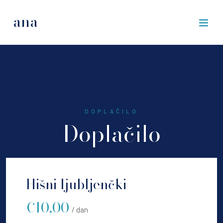
ana
DOPLAČILO
Doplačilo
Hišni ljubljenčki
€10,00
/ dan