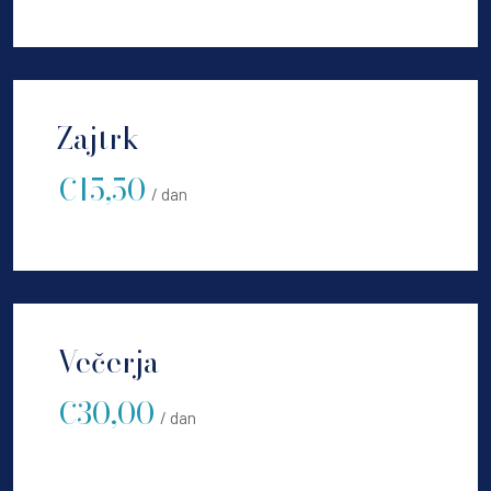
Zajtrk
€15,50
/ dan
Večerja
€30,00
/ dan