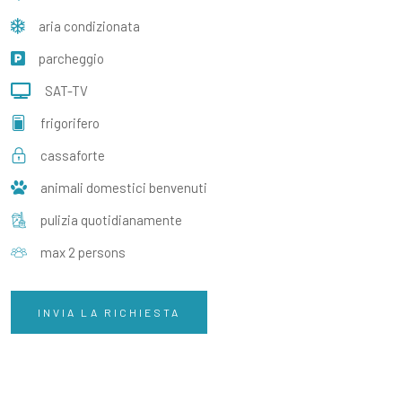
aria condizionata
parcheggio
SAT-TV
frigorifero
cassaforte
animali domestici benvenuti
pulizia quotidianamente
max 2 persons
INVIA LA RICHIESTA